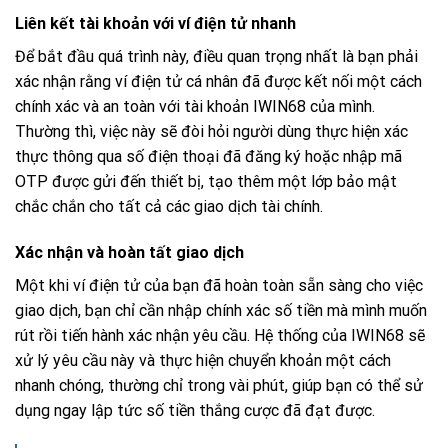
Liên kết tài khoản với ví điện tử nhanh
Để bắt đầu quá trình này, điều quan trọng nhất là bạn phải
xác nhận rằng ví điện tử cá nhân đã được kết nối một cách
chính xác và an toàn với tài khoản IWIN68 của mình.
Thường thì, việc này sẽ đòi hỏi người dùng thực hiện xác
thực thông qua số điện thoại đã đăng ký hoặc nhập mã
OTP được gửi đến thiết bị, tạo thêm một lớp bảo mật
chắc chắn cho tất cả các giao dịch tài chính.
Xác nhận và hoàn tất giao dịch
Một khi ví điện tử của bạn đã hoàn toàn sẵn sàng cho việc
giao dịch, bạn chỉ cần nhập chính xác số tiền mà mình muốn
rút rồi tiến hành xác nhận yêu cầu. Hệ thống của IWIN68 sẽ
xử lý yêu cầu này và thực hiện chuyển khoản một cách
nhanh chóng, thường chỉ trong vài phút, giúp bạn có thể sử
dụng ngay lập tức số tiền thắng cược đã đạt được.