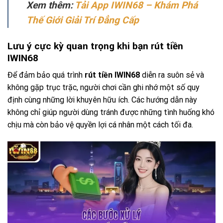
Xem thêm:
Tải App IWIN68 – Khám Phá
Thế Giới Giải Trí Đẳng Cấp
Lưu ý cực kỳ quan trọng khi bạn rút tiền
IWIN68
Để đảm bảo quá trình
rút tiền IWIN68
diễn ra suôn sẻ và
không gặp trục trặc, người chơi cần ghi nhớ một số quy
định cùng những lời khuyên hữu ích. Các hướng dẫn này
không chỉ giúp người dùng tránh được những tình huống khó
chịu mà còn bảo vệ quyền lợi cá nhân một cách tối đa.