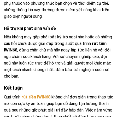
phụ thuộc vào phương thức bạn chọn và thời điểm cụ thể,
những thông tin này thường được niêm yết công khai trên
giao diện người dùng.
Hỗ trợ khi phát sinh vấn đề
Nếu không may gặp phải bất kỳ trở ngại nào hoặc có những
câu hỏi chưa được giải đáp trong suốt quá trình
rút tiền
IWIN68
, đừng chần chừ mà hãy ngay lập tức liên hệ với đội
ngũ chăm sóc khách hàng. Với sự chuyên nghiệp cao, đội
ngũ này luôn túc trực để hỗ trợ và giải quyết mọi khúc mắc
một cách nhanh chóng nhất, đảm bảo trải nghiệm suôn sẻ
cho bạn.
Kết luận
Quá trình
rút tiền IWIN68
không chỉ đơn giản trong thao tác
mà còn cực kỳ an toàn, giúp bạn dễ dàng tận hưởng thành
quả sau những giờ phút giải trí đầy hấp dẫn. Việc nắm vững
các bước cùng những lưu ý then chốt sẽ đảm bảo mọi giao