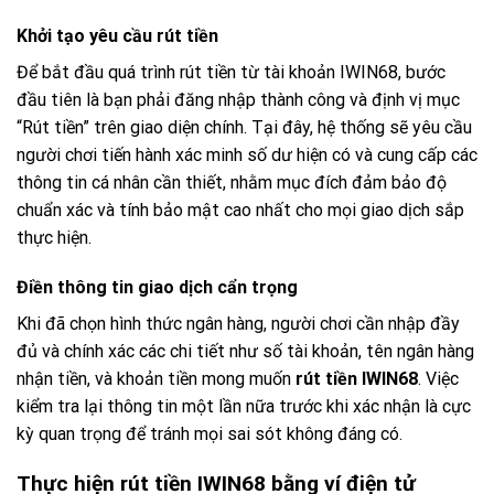
Khởi tạo yêu cầu rút tiền
Để bắt đầu quá trình rút tiền từ tài khoản IWIN68, bước
đầu tiên là bạn phải đăng nhập thành công và định vị mục
“Rút tiền” trên giao diện chính. Tại đây, hệ thống sẽ yêu cầu
người chơi tiến hành xác minh số dư hiện có và cung cấp các
thông tin cá nhân cần thiết, nhằm mục đích đảm bảo độ
chuẩn xác và tính bảo mật cao nhất cho mọi giao dịch sắp
thực hiện.
Điền thông tin giao dịch cẩn trọng
Khi đã chọn hình thức ngân hàng, người chơi cần nhập đầy
đủ và chính xác các chi tiết như số tài khoản, tên ngân hàng
nhận tiền, và khoản tiền mong muốn
rút tiền IWIN68
. Việc
kiểm tra lại thông tin một lần nữa trước khi xác nhận là cực
kỳ quan trọng để tránh mọi sai sót không đáng có.
Thực hiện rút tiền IWIN68 bằng ví điện tử