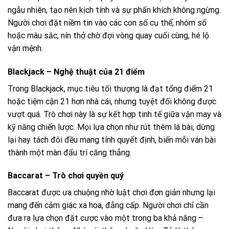
ngẫu nhiên, tạo nên kịch tính và sự phấn khích không ngừng.
Người chơi đặt niềm tin vào các con số cụ thể, nhóm số
hoặc màu sắc, nín thở chờ đợi vòng quay cuối cùng, hé lộ
vận mệnh.
Blackjack – Nghệ thuật của 21 điểm
Trong Blackjack, mục tiêu tối thượng là đạt tổng điểm 21
hoặc tiệm cận 21 hơn nhà cái, nhưng tuyệt đối không được
vượt quá. Trò chơi này là sự kết hợp tinh tế giữa vận may và
kỹ năng chiến lược. Mọi lựa chọn như rút thêm lá bài, dừng
lại hay tách đôi đều mang tính quyết định, biến mỗi ván bài
thành một màn đấu trí căng thẳng.
Baccarat – Trò chơi quyền quý
Baccarat được ưa chuộng nhờ luật chơi đơn giản nhưng lại
mang đến cảm giác xa hoa, đẳng cấp. Người chơi chỉ cần
đưa ra lựa chọn đặt cược vào một trong ba khả năng –