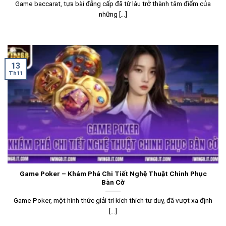
Game baccarat, tựa bài đẳng cấp đã từ lâu trở thành tâm điểm của
những [...]
13
Th11
Game Poker – Khám Phá Chi Tiết Nghệ Thuật Chinh Phục
Bàn Cờ
Game Poker, một hình thức giải trí kích thích tư duy, đã vượt xa định
[...]