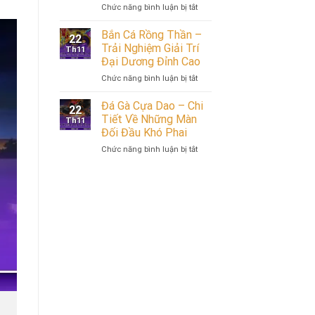
ở
Chức năng bình luận bị tắt
Nét
Thắng
PS
Văn
Lớn
Điện
Hóa
Bắn Cá Rồng Thần –
22
Tử
Đặc
Trải Nghiệm Giải Trí
Th11
–
Trưng
Đại Dương Đỉnh Cao
Khám
Của
ở
Chức năng bình luận bị tắt
Phá
Đấu
Bắn
Thế
Trường
Cá
Giới
Đá Gà Cựa Dao – Chi
22
Rồng
Giải
Tiết Về Những Màn
Th11
Thần
Trí
Đối Đầu Khó Phai
–
Số
ở
Chức năng bình luận bị tắt
Trải
Hóa
Đá
Nghiệm
Đỉnh
Gà
Giải
Cao
Cựa
Trí
Dao
Đại
–
Dương
Chi
Đỉnh
Tiết
Cao
Về
Những
Màn
Đối
Đầu
Khó