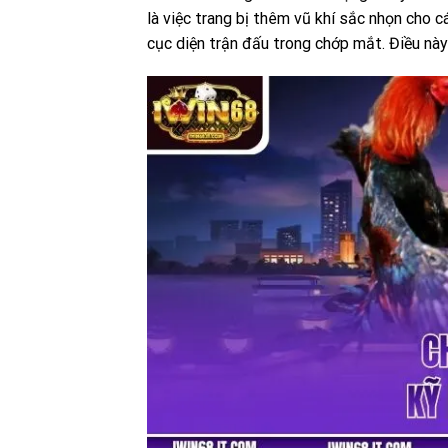
là việc trang bị thêm vũ khí sắc nhọn cho c
cục diện trận đấu trong chớp mắt. Điều này