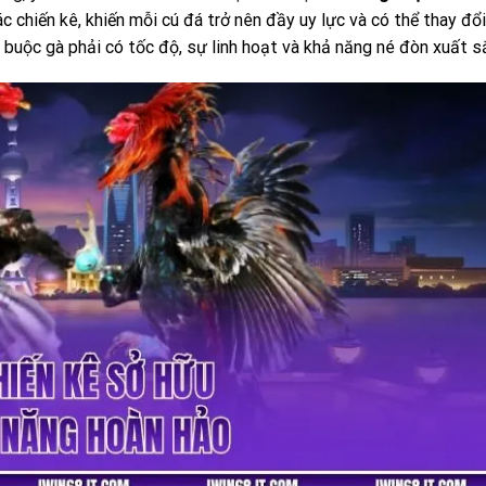
ác chiến kê, khiến mỗi cú đá trở nên đầy uy lực và có thể thay đổi
 buộc gà phải có tốc độ, sự linh hoạt và khả năng né đòn xuất s