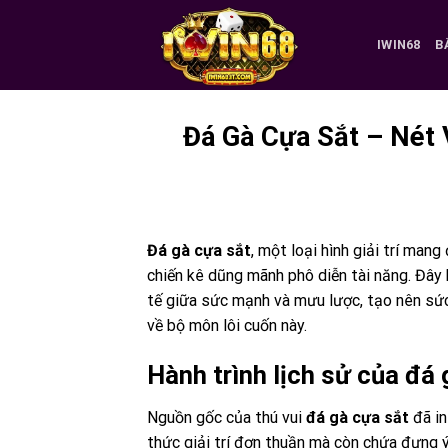
Chuyển
đến
IWIN68
B
nội
dung
Đá Gà Cựa Sắt – Nét
iw
Đá gà cựa sắt
, một loại hình giải trí mang
chiến kê dũng mãnh phô diễn tài năng. Đây 
tế giữa sức mạnh và mưu lược, tạo nên sứ
về bộ môn lôi cuốn này.
Hành trình lịch sử của đá
Nguồn gốc của thú vui
đá gà cựa sắt
đã in
thức giải trí đơn thuần mà còn chứa đựng 