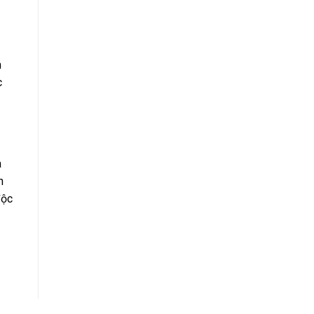
n
c
a
h
độc