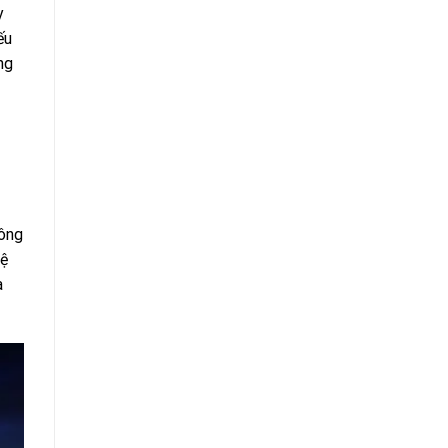
y
ếu
ng
hông
Hệ
a