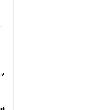
Phai
y
ờng
ính