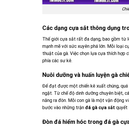
Chi
Các dạng cựa sắt thông dụng tr
Thế giới cựa sắt rất đa dạng, bao gồm từ
mạnh mẽ với sức xuyên phá lớn. Mỗi loại cự
thuật của gà. Việc chọn lựa cựa thích hợp 
phía các sư kê.
Nuôi dưỡng và huấn luyện gà chi
Để đạt được một chiến kê xuất chúng, quá t
ngặt. Từ chế độ dinh dưỡng chuyên biệt, cá
năng ra đòn. Mỗi con gà là một vận động v
bước vào những trận
đá gà cựa sắt
quyết 
Đòn đá hiểm hóc trong đá gà cự